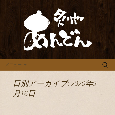
炙りや あんどん
炙りや あんどん
コンテンツへ移動
検
メニュー
索:
日別アーカイブ: 2020年9
月16日