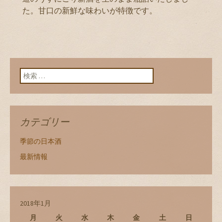
た。甘口の新鮮な味わいが特徴です。
検索:
カテゴリー
季節の日本酒
最新情報
2018年1月
月
火
水
木
金
土
日