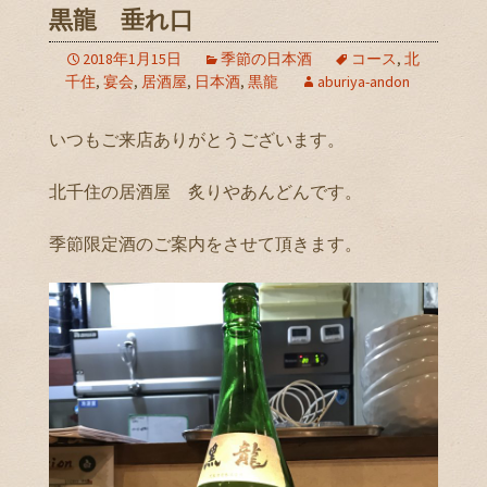
黒龍 垂れ口
2018年1月15日
季節の日本酒
コース
,
北
千住
,
宴会
,
居酒屋
,
日本酒
,
黒龍
aburiya-andon
いつもご来店ありがとうございます。
北千住の居酒屋 炙りやあんどんです。
季節限定酒のご案内をさせて頂きます。