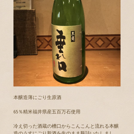
本醸造薄にごり生原酒
65％精米福井県産五百万石使用
冷え切った酒蔵の槽口からこんこんと流れる本醸
造のうすにごり新酒を生のまま瓶詰いたしまし