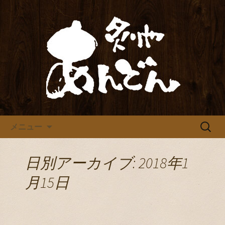
炙りや あんどん
炙りや あんどん
コンテンツへ移動
検
メニュー
索:
日別アーカイブ: 2018年1
月15日