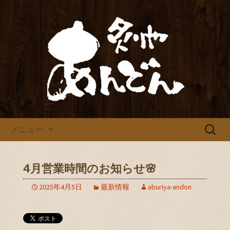
炙りや あんどん
炙りや あんどん
コンテンツへ移動
検
メニュー
索:
4月営業時間のお知らせ🌸
2025年4月5日
最新情報
aburiya-andon