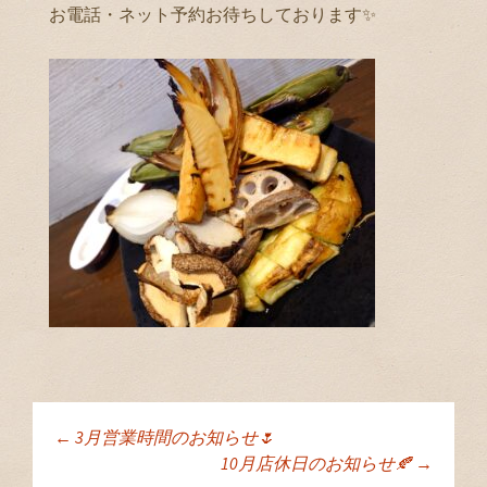
お電話・ネット予約お待ちしております✨
←
3月営業時間のお知らせ🌷
投稿ナビゲーショ
10月店休日のお知らせ🍂
→