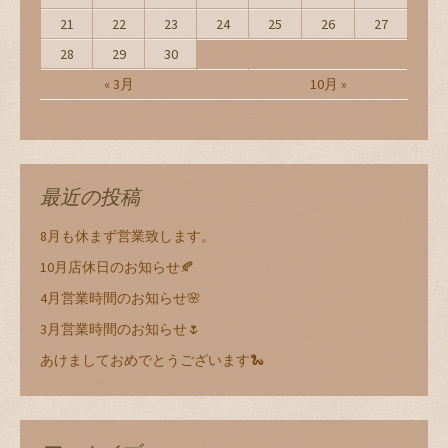
21
22
23
24
25
26
27
28
29
30
« 3月
10月 »
最近の投稿
8月も休まず営業致します。
10月店休日のお知らせ🍂
4月営業時間のお知らせ🌸
3月営業時間のお知らせ🌷
あけましておめでとうございます🐍