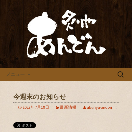
炙りや あんどん
炙りや あんどん
コンテンツへ移動
検
メニュー
索:
今週末のお知らせ
2023年7月18日
最新情報
aburiya-andon