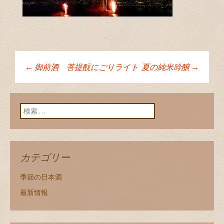
←
御前酒 菩提酛にごりライト
夏の純米吟醸
→
投稿ナビゲーショ
ン
検索:
カテゴリー
季節の日本酒
最新情報